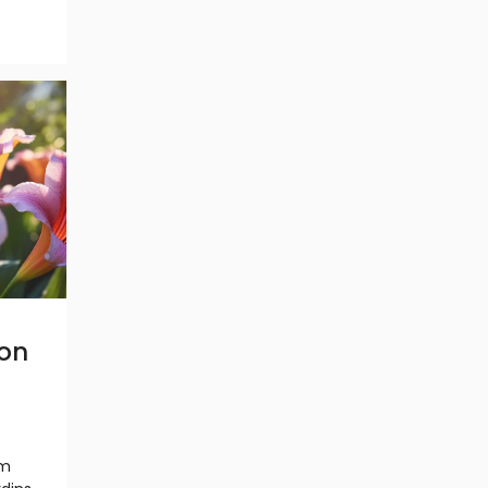
son
um