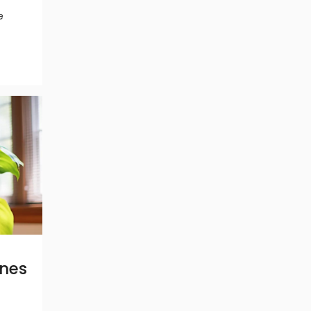
e
ines