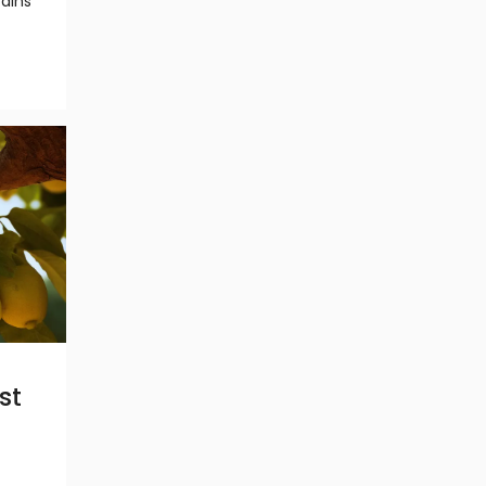
rdins
st