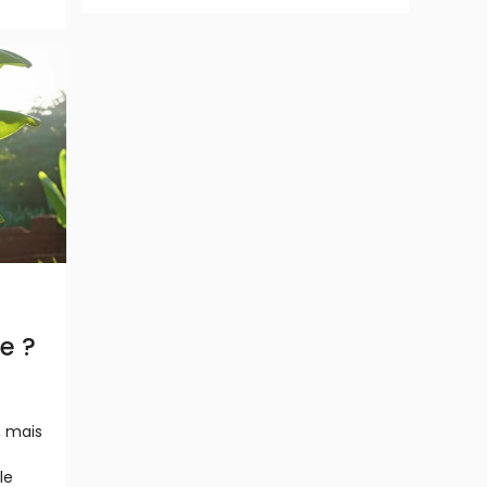
e ?
, mais
le